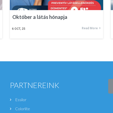
Október a látás hónapja
Read More
6
OCT, 25
PARTNEREINK
Essilor
Colorlite