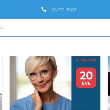
+36 37 345 305
lat