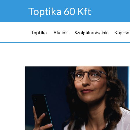
Toptika 60 Kft
Toptika
Akciók
Szolgáltatásaink
Kapcso