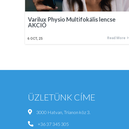
Varilux Physio Multifokális lencse
AKCIÓ
Read More
6
OCT, 25
ÜZLETÜNK CÍME
3000 Hatvan, Trianon köz 3.
+36 37 345 305