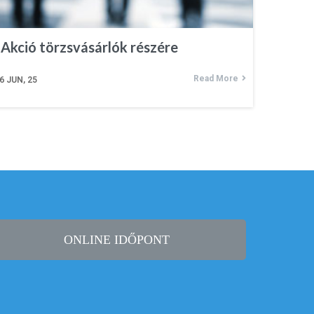
Akció törzsvásárlók részére
Read More
6
JUN, 25
ONLINE IDŐPONT